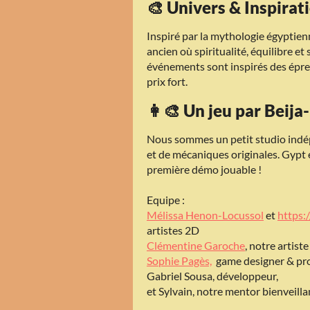
🎨 Univers & Inspirat
Inspiré par la mythologie égyptie
ancien où spiritualité, équilibre e
événements sont inspirés des épreu
prix fort.
👩‍🎨 Un jeu par Beija
Nous sommes un petit studio indé
et de mécaniques originales. Gypt
première démo jouable !
Equipe :
Mélissa Henon-Locussol
et
https:
artistes 2D
Clémentine Garoche
, notre artiste
Sophie Pagès,
game designer & pro
Gabriel Sousa, développeur,
et Sylvain, notre mentor bienveill