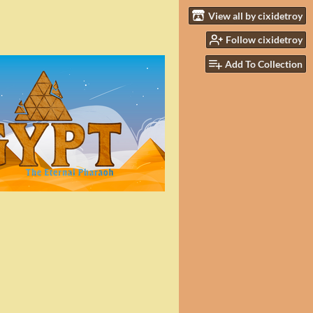
View all by cixidetroy
Follow cixidetroy
Add To Collection