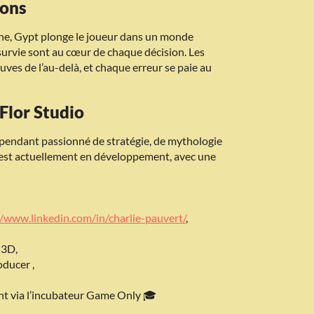
ions
nne, Gypt plonge le joueur dans un monde
t survie sont au cœur de chaque décision. Les
ves de l’au-delà, et chaque erreur se paie au
-Flor Studio
pendant passionné de stratégie, de mythologie
 est actuellement en développement, avec une
//www.linkedin.com/in/charlie-pauvert/
,
 3D,
ducer ,
ant via l’incubateur Game Only 🎓